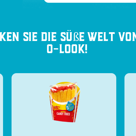
ken Sie die süße Welt vo
O-Look!