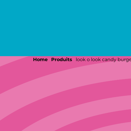
Home
produits
look o look candy burge