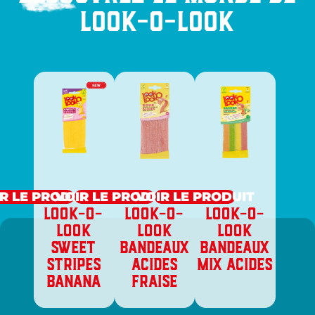
Look-O-Look
R LE PRODUIT
VOIR LE PRODUIT
VOIR LE PRODUIT
LOOK-O-
LOOK-O-
LOOK-O-
LOOK
LOOK
LOOK
SWEET
BANDEAUX
BANDEAUX
STRIPES
ACIDES
MIX ACIDES
BANANA
FRAISE