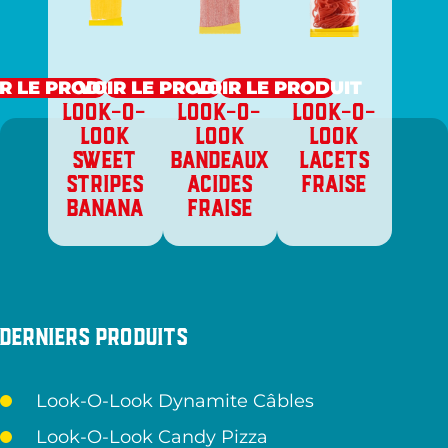
R LE PRODUIT
VOIR LE PRODUIT
VOIR LE PRODUIT
LOOK-O-
LOOK-O-
LOOK-O-
LOOK
LOOK
LOOK
SWEET
BANDEAUX
LACETS
STRIPES
ACIDES
FRAISE
BANANA
FRAISE
Derniers produits
Look-O-Look Dynamite Câbles
Look-O-Look Candy Pizza